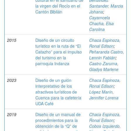
cultural en el santuario de
Benavidez
la virgen del Rocío en el
Santander, Marcia
Cantón Biblián
Johana
;
Cayamcela
Chacha, Elsa
Carolina
2015
Diseño de un circuito
Chaca Espinoza,
turístico en la ruta de “El
Ronal Edison
;
Catazho” para el impulso
Peñaranda Castro,
del turismo en la
Lennin Fabián
;
parroquia Indanza
Castro Zaruma,
Gladys Marlene
2023
Diseño de un guión
Chaca Espinoza,
interpretativo de los
Ronal Edison
;
atractivos turísticos de
López Marín,
Cuenca para la cafetería
Jennifer Lorena
UDA Café
2019
Diseño de un manual de
Chaca Espinoza,
procedimientos para la
Ronal Edison
;
obtención de la “Q” de
Cobos Izquierdo,