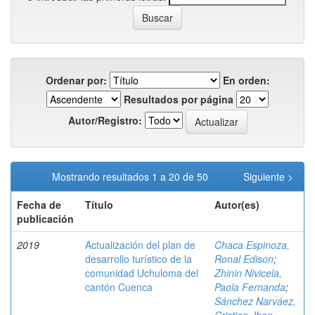
Ordenar por:
En orden:
Resultados por página
Autor/Registro:
Mostrando resultados 1 a 20 de 50
Siguiente >
Fecha de
Título
Autor(es)
publicación
2019
Actualización del plan de
Chaca Espinoza,
desarrollo turístico de la
Ronal Edison
;
comunidad Uchuloma del
Zhinin Nivicela,
cantón Cuenca
Paola Fernanda
;
Sánchez Narváez,