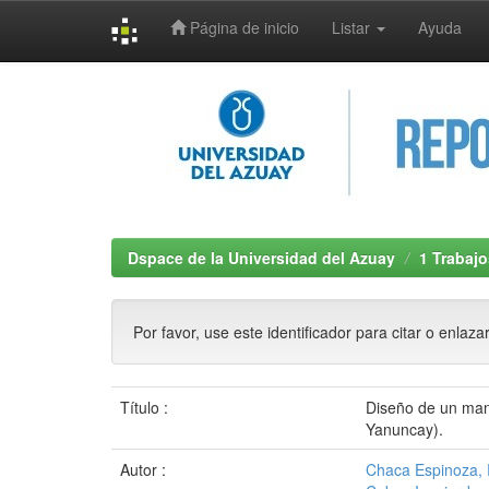
Página de inicio
Listar
Ayuda
Skip
navigation
Dspace de la Universidad del Azuay
1 Trabajo
Por favor, use este identificador para citar o enlaza
Título :
Diseño de un manu
Yanuncay).
Autor :
Chaca Espinoza, 