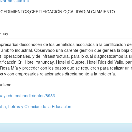
 Norma Catalina
CEDIMIENTOS;CERTIFICACIÓN Q;CALIDAD;ALOJAMIENTO
Azuay
resarios desconocen de los beneficios asociados a la certificación de
l ámbito industrial. Observado una carente gestión que genera la baja c
 operacionales, y de infraestructura, para lo cual diagnosticamos la si
tificación Q”: Hotel Yanuncay, Hotel el Quijote, Hotel Ríos del Valle, pa
Rosa Mía y proceder con los pasos que se requieren para realizar un 
 y con empresarios relacionados directamente a la hotelería.
urismo
zuay.edu.ec/handle/datos/8986
ofía, Letras y Ciencias de la Educación