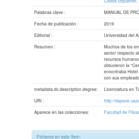
Cobos Izquierdo,
Palabras clave :
MANUAL DE PRO
Fecha de publicación :
2019
Editorial :
Universidad del 
Resumen :
Muchos de los emp
sector respecto a
recursos humanos,
obtuvieron la “Cer
encontraba Hotel 
con sus empleados
metadata.dc.description.degree:
Licenciatura en T
URI :
http://dspace.ua
Aparece en las colecciones:
Facultad de Filos
Ficheros en este ítem: