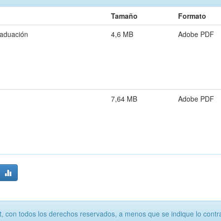
Tamaño
Formato
raduación
4,6 MB
Adobe PDF
7,64 MB
Adobe PDF
, con todos los derechos reservados, a menos que se indique lo contra