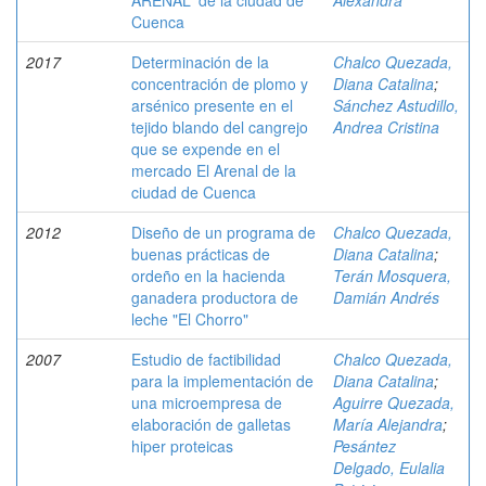
ARENAL” de la ciudad de
Alexandra
Cuenca
2017
Determinación de la
Chalco Quezada,
concentración de plomo y
Diana Catalina
;
arsénico presente en el
Sánchez Astudillo,
tejido blando del cangrejo
Andrea Cristina
que se expende en el
mercado El Arenal de la
ciudad de Cuenca
2012
Diseño de un programa de
Chalco Quezada,
buenas prácticas de
Diana Catalina
;
ordeño en la hacienda
Terán Mosquera,
ganadera productora de
Damián Andrés
leche "El Chorro"
2007
Estudio de factibilidad
Chalco Quezada,
para la implementación de
Diana Catalina
;
una microempresa de
Aguirre Quezada,
elaboración de galletas
María Alejandra
;
hiper proteicas
Pesántez
Delgado, Eulalia