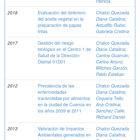
Patricia
2018
Evaluación del deterioro
Chalco Quezada,
del aceite vegetal en la
Diana Catalina
;
preparación de papas
Astudillo Rubio,
fritas
Gabriela Cristina
2017
Gestión del riesgo
Chalco Quezada,
biológico en el Centro 1 de
Diana Catalina
;
Salud de la Dirección
Cantos Guamán,
Distrial 01D01
Carlos Arturo
;
Wilches Garzón,
Pablo Esteban
2012
Prevalencia de las
Chalco Quezada,
enfermedades
Diana Catalina
;
transmitidas por alimentos
Orquera Tello,
en la ciudad de Cuenca en
Ana Cristina
;
los años 2009 al 2011
Sánchez Calle,
Richard Daniel
2013
Valoración de Impactos
Chalco Quezada,
Ambientales generados en
Diana Catalina
;