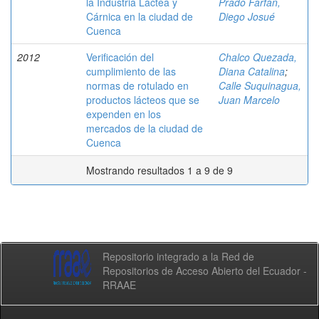
la Industria Láctea y
Prado Farfán,
Cárnica en la ciudad de
Diego Josué
Cuenca
2012
Verificación del
Chalco Quezada,
cumplimiento de las
Diana Catalina
;
normas de rotulado en
Calle Suquinagua,
productos lácteos que se
Juan Marcelo
expenden en los
mercados de la ciudad de
Cuenca
Mostrando resultados 1 a 9 de 9
Repositorio integrado a la Red de
Repositorios de Acceso Abierto del Ecuador -
RRAAE