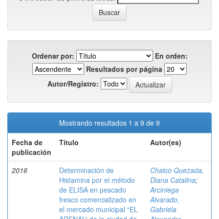
Ordenar por:
En orden:
Resultados por página
Autor/Registro:
Mostrando resultados 1 a 9 de 9
Fecha de
Título
Autor(es)
publicación
2016
Determinación de
Chalco Quezada,
Histamina por el método
Diana Catalina
;
de ELISA en pescado
Arciniega
fresco comercializado en
Alvarado,
el mercado municipal “EL
Gabriela