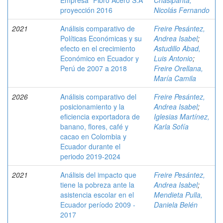
Empresa “Fibro Acero S.A”
Chasipanta,
proyección 2016
Nicolás Fernando
2021
Análisis comparativo de
Freire Pesántez,
Políticas Económicas y su
Andrea Isabel
;
efecto en el crecimiento
Astudillo Abad,
Económico en Ecuador y
Luis Antonio
;
Perú de 2007 a 2018
Freire Orellana,
María Camila
2026
Análisis comparativo del
Freire Pesántez,
posicionamiento y la
Andrea Isabel
;
eficiencia exportadora de
Iglesias Martínez,
banano, flores, café y
Karla Sofía
cacao en Colombia y
Ecuador durante el
periodo 2019-2024
2021
Análisis del impacto que
Freire Pesántez,
tiene la pobreza ante la
Andrea Isabel
;
asistencia escolar en el
Mendieta Pulla,
Ecuador período 2009 -
Daniela Belén
2017