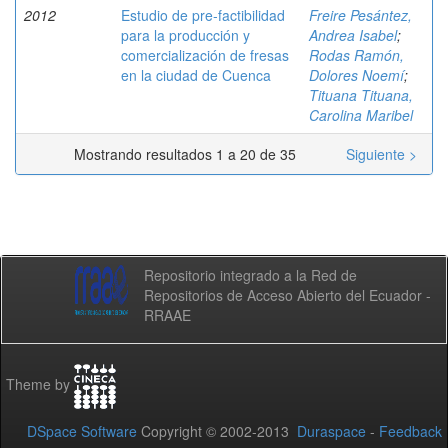
2012
Estudio de pre-factibilidad
Freire Pesántez,
para la producción y
Andrea Isabel
;
comercialización de fresas
Rodas Ramón,
en la ciudad de Cuenca
Dolores Noemí
;
Tituana Tituana,
Carolina Maribel
Mostrando resultados 1 a 20 de 35
Siguiente >
Repositorio integrado a la Red de
Repositorios de Acceso Abierto del Ecuador -
RRAAE
Theme by
DSpace Software
Copyright © 2002-2013
Duraspace
-
Feedback