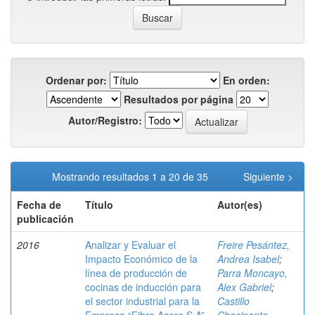
Ordenar por:
En orden:
Resultados por página
Autor/Registro:
Mostrando resultados 1 a 20 de 35
Siguiente >
Fecha de
Título
Autor(es)
publicación
2016
Analizar y Evaluar el
Freire Pesántez,
Impacto Económico de la
Andrea Isabel
;
línea de producción de
Parra Moncayo,
cocinas de inducción para
Alex Gabriel
;
el sector industrial para la
Castillo