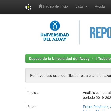
Página de inicio
Listar
Ayuda
Skip
navigation
Dspace de la Universidad del Azuay
1 Trabajo
Por favor, use este identificador para citar o enlaza
Título :
Análisis comparat
periodo 2019-20
Autor :
Freire Pesántez, 