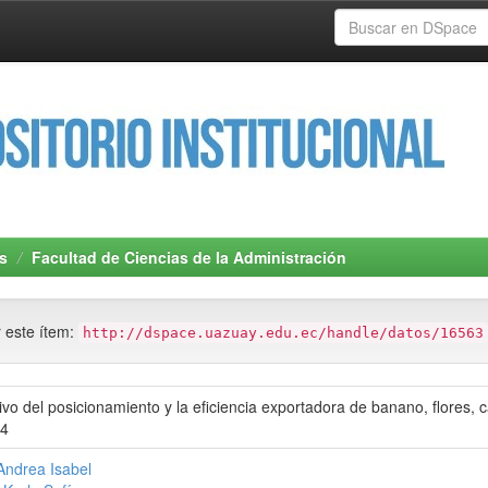
s
Facultad de Ciencias de la Administración
r este ítem:
http://dspace.uazuay.edu.ec/handle/datos/16563
ivo del posicionamiento y la eficiencia exportadora de banano, flores,
24
Andrea Isabel