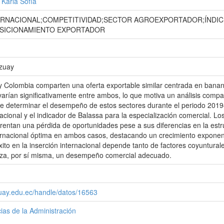
 Karla Sofía
RNACIONAL;COMPETITIVIDAD;SECTOR AGROEXPORTADOR;ÍNDICE
OSICIONAMIENTO EXPORTADOR
Azuay
Colombia comparten una oferta exportable similar centrada en banano,
varían significativamente entre ambos, lo que motiva un análisis compar
ue determinar el desempeño de estos sectores durante el periodo 201
nacional y el indicador de Balassa para la especialización comercial. Lo
entan una pérdida de oportunidades pese a sus diferencias en la estr
ernacional óptima en ambos casos, destacando un crecimiento exponenc
xito en la inserción internacional depende tanto de factores coyuntural
tiza, por sí misma, un desempeño comercial adecuado.
zuay.edu.ec/handle/datos/16563
ias de la Administración