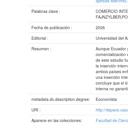
Iglesias Martínez,
Palabras clave :
COMERCIO INTE
FAJNZYLBER;P
Fecha de publicación :
2026
Editorial :
Universidad del 
Resumen :
Aunque Ecuador y 
comercialización 
de este estudio f
la inserción inter
ambos países enfr
una inserción int
concluye que el é
interna no garan
metadata.dc.description.degree:
Economista
URI :
http://dspace.ua
Aparece en las colecciones:
Facultad de Cienc