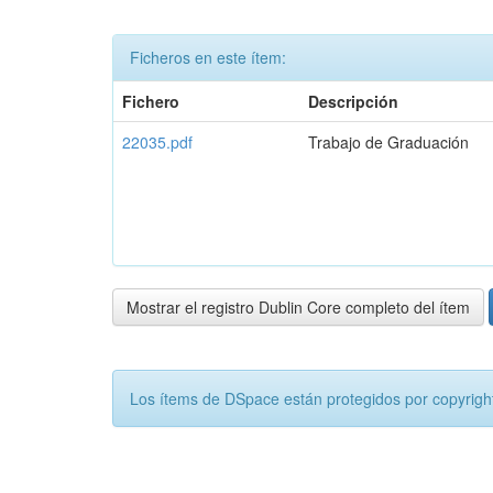
Ficheros en este ítem:
Fichero
Descripción
22035.pdf
Trabajo de Graduación
Mostrar el registro Dublin Core completo del ítem
Los ítems de DSpace están protegidos por copyright