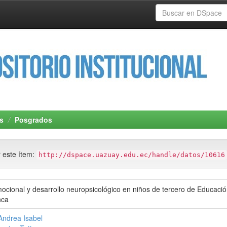
s
Posgrados
r este ítem:
http://dspace.uazuay.edu.ec/handle/datos/10616
ocional y desarrollo neuropsicológico en niños de tercero de Educaci
nca
Andrea Isabel