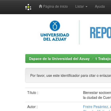
Página de inicio
Listar
Ayuda
Skip
navigation
Dspace de la Universidad del Azuay
1 Trabajo
Por favor, use este identificador para citar o enlaza
Título :
Bienestar socioem
la ciudad de Cue
Autor :
Freire Pesántez, 