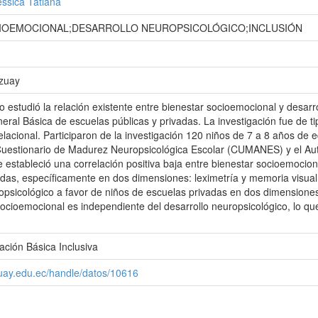
ssica Tatiana
CIOEMOCIONAL;DESARROLLO NEUROPSICOLÓGICO;INCLUSIÓN
Azuay
jo estudió la relación existente entre bienestar socioemocional y desar
ral Básica de escuelas públicas y privadas. La investigación fue de tip
elacional. Participaron de la investigación 120 niños de 7 a 8 años de 
Cuestionario de Madurez Neuropsicológica Escolar (CUMANES) y el Auto
 estableció una correlación positiva baja entre bienestar socioemocion
vadas, específicamente en dos dimensiones: leximetría y memoria visual
ropsicológico a favor de niños de escuelas privadas en dos dimensiones
socioemocional es independiente del desarrollo neuropsicológico, lo que
ción Básica Inclusiva
zuay.edu.ec/handle/datos/10616