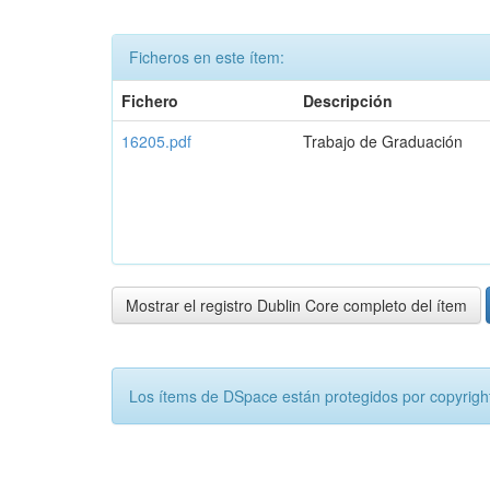
Ficheros en este ítem:
Fichero
Descripción
16205.pdf
Trabajo de Graduación
Mostrar el registro Dublin Core completo del ítem
Los ítems de DSpace están protegidos por copyright