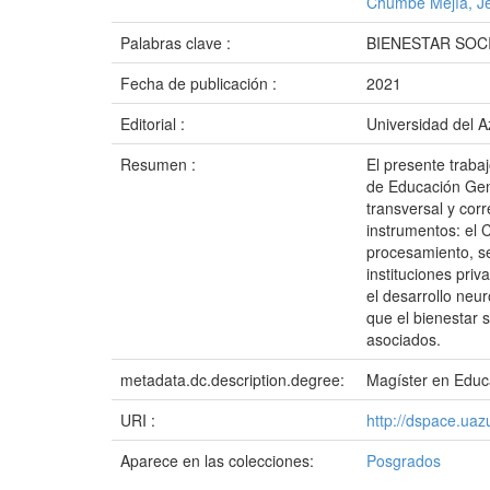
Chumbe Mejía, Je
Palabras clave :
BIENESTAR SO
Fecha de publicación :
2021
Editorial :
Universidad del 
Resumen :
El presente traba
de Educación Gene
transversal y corr
instrumentos: el 
procesamiento, se
instituciones pri
el desarrollo neu
que el bienestar 
asociados.
metadata.dc.description.degree:
Magíster en Educa
URI :
http://dspace.ua
Aparece en las colecciones:
Posgrados