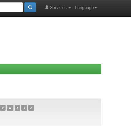
Servicios
Language
V
W
X
Y
Z