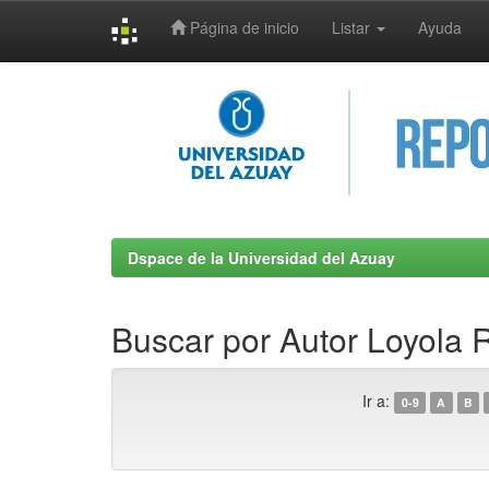
Página de inicio
Listar
Ayuda
Skip
navigation
Dspace de la Universidad del Azuay
Buscar por Autor Loyola 
Ir a:
0-9
A
B