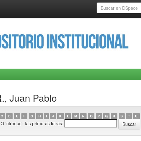
R., Juan Pablo
C
D
E
F
G
H
I
J
K
L
M
N
O
P
Q
R
S
T
U
O introducir las primeras letras: