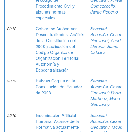
el código de
Geovanni
;
Alvear
Procedimiento Civil y
Gomezcoello,
algunas normas
Jaime Roberto
especiales
2012
Gobiernos Autónomos
Sacasari
Descentralizados: Análisis
Aucapiña, Cesar
de la Constitución del
Geovanni
;
Abad
2008 y aplicación del
Llerena, Juana
Código Orgánico de
Catalina
Organización Territorial,
Autonomía y
Descentralización
2012
Hábeas Corpus en la
Sacasari
Constitución del Ecuador
Aucapiña, Cesar
de 2008
Geovanni
;
Parra
Martínez, Mauro
Geovanny
2010
Inseminación Artificial
Sacasari
Humana: Alcance de la
Aucapiña, Cesar
Normativa actualmente
Geovanni
;
Tacuri