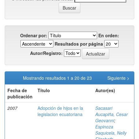
Ordenar por:
En orden:
Resultados por página
Autor/Registro:
Mostrando resultados 1 a 20 de 23
Siguiente >
Fecha de
Título
Autor(es)
publicación
2007
Adopción de hijos en la
Sacasari
legislacion ecuatoriana
Aucapiña, Cesar
Geovanni
;
Espinoza
Saquicela, Nelly