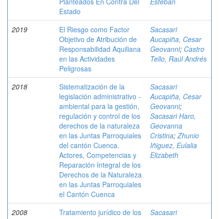
Planteados En Contra Del
Esteban
Estado
2019
El Riesgo como Factor
Sacasari
Objetivo de Atribución de
Aucapiña, Cesar
Responsabilidad Aquiliana
Geovanni
;
Castro
en las Actividades
Tello, Raúl Andrés
Peligrosas
2018
Sistematización de la
Sacasari
legislación administrativo -
Aucapiña, Cesar
ambiental para la gestión,
Geovanni
;
regulación y control de los
Sacasari Haro,
derechos de la naturaleza
Geovanna
en las Juntas Parroquiales
Cristina
;
Zhunio
del cantón Cuenca.
Iñiguez, Eulalia
Actores, Competencias y
Elizabeth
Reparación Integral de los
Derechos de la Naturaleza
en las Juntas Parroquiales
el Cantón Cuenca
2008
Tratamiento jurídico de los
Sacasari