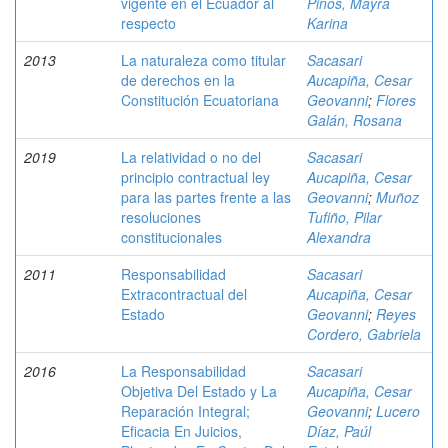
vigente en el Ecuador al
Pinos, Mayra
respecto
Karina
2013
La naturaleza como titular
Sacasari
de derechos en la
Aucapiña, Cesar
Constitución Ecuatoriana
Geovanni
;
Flores
Galán, Rosana
2019
La relatividad o no del
Sacasari
principio contractual ley
Aucapiña, Cesar
para las partes frente a las
Geovanni
;
Muñoz
resoluciones
Tufiño, Pilar
constitucionales
Alexandra
2011
Responsabilidad
Sacasari
Extracontractual del
Aucapiña, Cesar
Estado
Geovanni
;
Reyes
Cordero, Gabriela
2016
La Responsabilidad
Sacasari
Objetiva Del Estado y La
Aucapiña, Cesar
Reparación Integral;
Geovanni
;
Lucero
Eficacia En Juicios,
Díaz, Paúl