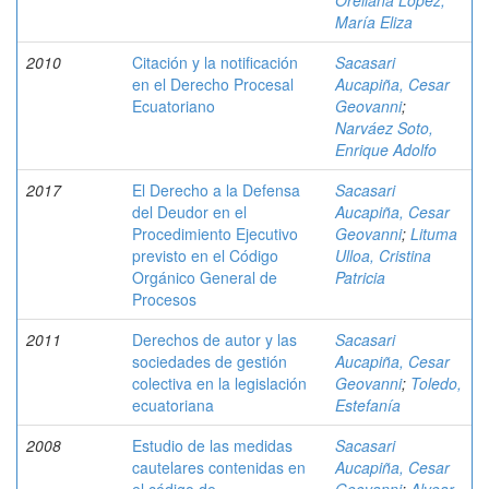
Orellana López,
María Eliza
2010
Citación y la notificación
Sacasari
en el Derecho Procesal
Aucapiña, Cesar
Ecuatoriano
Geovanni
;
Narváez Soto,
Enrique Adolfo
2017
El Derecho a la Defensa
Sacasari
del Deudor en el
Aucapiña, Cesar
Procedimiento Ejecutivo
Geovanni
;
Lituma
previsto en el Código
Ulloa, Cristina
Orgánico General de
Patricia
Procesos
2011
Derechos de autor y las
Sacasari
sociedades de gestión
Aucapiña, Cesar
colectiva en la legislación
Geovanni
;
Toledo,
ecuatoriana
Estefanía
2008
Estudio de las medidas
Sacasari
cautelares contenidas en
Aucapiña, Cesar