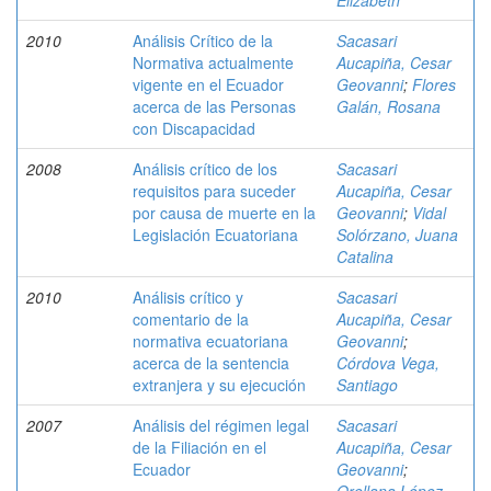
Elizabeth
2010
Análisis Crítico de la
Sacasari
Normativa actualmente
Aucapiña, Cesar
vigente en el Ecuador
Geovanni
;
Flores
acerca de las Personas
Galán, Rosana
con Discapacidad
2008
Análisis crítico de los
Sacasari
requisitos para suceder
Aucapiña, Cesar
por causa de muerte en la
Geovanni
;
Vidal
Legislación Ecuatoriana
Solórzano, Juana
Catalina
2010
Análisis crítico y
Sacasari
comentario de la
Aucapiña, Cesar
normativa ecuatoriana
Geovanni
;
acerca de la sentencia
Córdova Vega,
extranjera y su ejecución
Santiago
2007
Análisis del régimen legal
Sacasari
de la Filiación en el
Aucapiña, Cesar
Ecuador
Geovanni
;