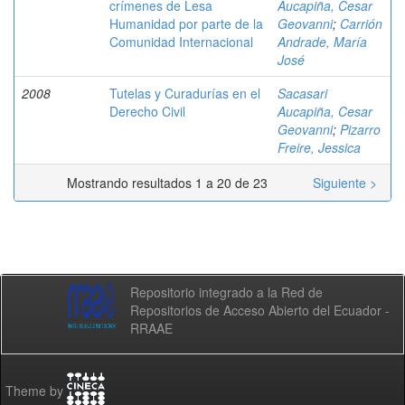
crímenes de Lesa
Aucapiña, Cesar
Humanidad por parte de la
Geovanni
;
Carrión
Comunidad Internacional
Andrade, María
José
2008
Tutelas y Curadurías en el
Sacasari
Derecho Civil
Aucapiña, Cesar
Geovanni
;
Pizarro
Freire, Jessica
Mostrando resultados 1 a 20 de 23
Siguiente >
Repositorio integrado a la Red de
Repositorios de Acceso Abierto del Ecuador -
RRAAE
Theme by