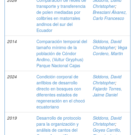
2026
Comparación de redes de
Siddons, David
transporte y transferencia
Christopher
;
de polen mediadas por
Bresciani Álvarez,
colibríes en matorrales
Carlo Francesco
andinos del sur del
Ecuador
2014
Comparación temporal del
Siddons, David
tamaño mínimo de la
Christopher
;
Vega
población de Cóndor
Cordero, Martin
Andino, (Vultur Gryphus)
Parque Nacional Cajas
2024
Condición corporal de
Siddons, David
anfibios de desarrollo
Christopher
;
directo en bosques con
Fajardo Torres,
diferentes estados de
Jaime Daniel
regeneración en el chocó
ecuatoriano
2019
Desarrollo de protocolo
Siddons, David
para la organización y
Christopher
;
análisis de cantos del
Goyes Carrillo,