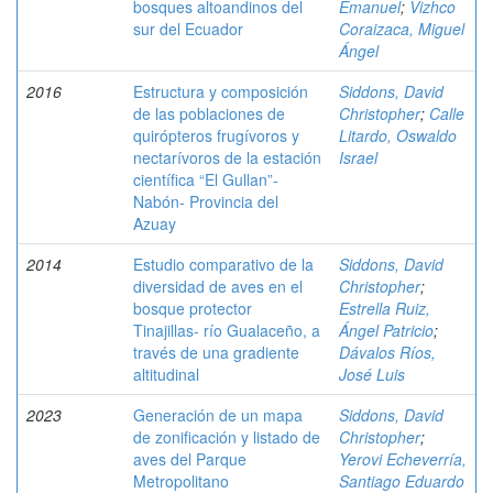
bosques altoandinos del
Emanuel
;
Vizhco
sur del Ecuador
Coraizaca, Miguel
Ángel
2016
Estructura y composición
Siddons, David
de las poblaciones de
Christopher
;
Calle
quirópteros frugívoros y
Litardo, Oswaldo
nectarívoros de la estación
Israel
científica “El Gullan”-
Nabón- Provincia del
Azuay
2014
Estudio comparativo de la
Siddons, David
diversidad de aves en el
Christopher
;
bosque protector
Estrella Ruiz,
Tinajillas- río Gualaceño, a
Ángel Patricio
;
través de una gradiente
Dávalos Ríos,
altitudinal
José Luis
2023
Generación de un mapa
Siddons, David
de zonificación y listado de
Christopher
;
aves del Parque
Yerovi Echeverría,
Metropolitano
Santiago Eduardo