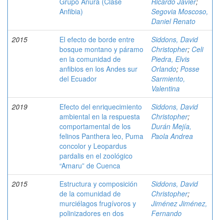
Grupo Anura (Clase
Ricardo Javier
;
Anfibia)
Segovia Moscoso,
Daniel Renato
2015
El efecto de borde entre
Siddons, David
bosque montano y páramo
Christopher
;
Celi
en la comunidad de
Piedra, Elvis
anfibios en los Andes sur
Orlando
;
Posse
del Ecuador
Sarmiento,
Valentina
2019
Efecto del enriquecimiento
Siddons, David
ambiental en la respuesta
Christopher
;
comportamental de los
Durán Mejía,
felinos Panthera leo, Puma
Paola Andrea
concolor y Leopardus
pardalis en el zoológico
“Amaru” de Cuenca
2015
Estructura y composición
Siddons, David
de la comunidad de
Christopher
;
murciélagos frugívoros y
Jiménez Jiménez,
polinizadores en dos
Fernando