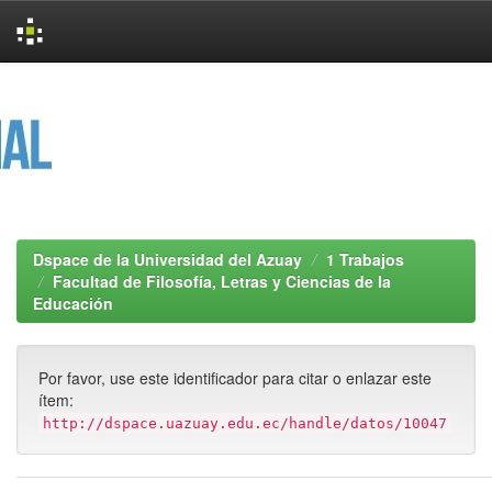
Skip
navigation
Dspace de la Universidad del Azuay
1 Trabajos
Facultad de Filosofía, Letras y Ciencias de la
Educación
Por favor, use este identificador para citar o enlazar este
ítem:
http://dspace.uazuay.edu.ec/handle/datos/10047