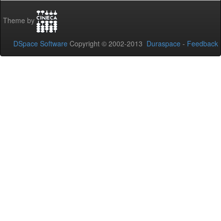
Theme by
DSpace Software
Copyright © 2002-2013
Duraspace
-
Feedback