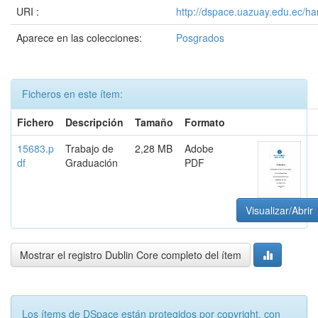
URI :
http://dspace.uazuay.edu.ec/h
Aparece en las colecciones:
Posgrados
Ficheros en este ítem:
Fichero
Descripción
Tamaño
Formato
15683.p
Trabajo de
2,28 MB
Adobe
df
Graduación
PDF
Visualizar/Abrir
Mostrar el registro Dublin Core completo del ítem
Los ítems de DSpace están protegidos por copyright, con