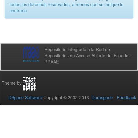
todos los derechos reservados, a menos que se indique lo
contrario.
Repositorio integrado a la Red de
Repositorios de Acceso Abierto del Ecuador -
RRAAE
Theme by
DSpace Software
Copyright © 2002-2013
Duraspace
-
Feedback