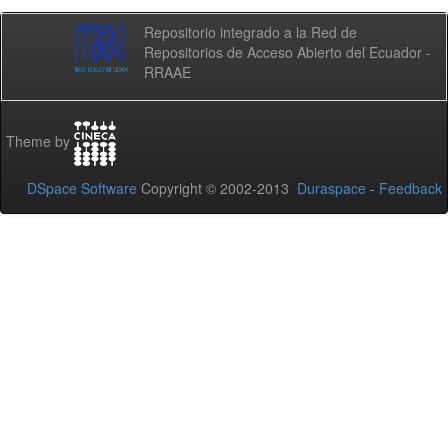
Repositorio integrado a la Red de
Repositorios de Acceso Abierto del Ecuador -
RRAAE
Theme by
DSpace Software
Copyright © 2002-2013
Duraspace
-
Feedback