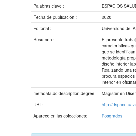
Palabras clave :
ESPACIOS SALU
Fecha de publicación :
2020
Editorial :
Universidad del 
Resumen :
El presente trabaj
características q
que se identifica
metodología propu
diseño interior l
Realizando una re
procura espacios 
interior en oficin
metadata.dc.description.degree:
Magíster en Diseñ
URI :
http://dspace.ua
Aparece en las colecciones:
Posgrados