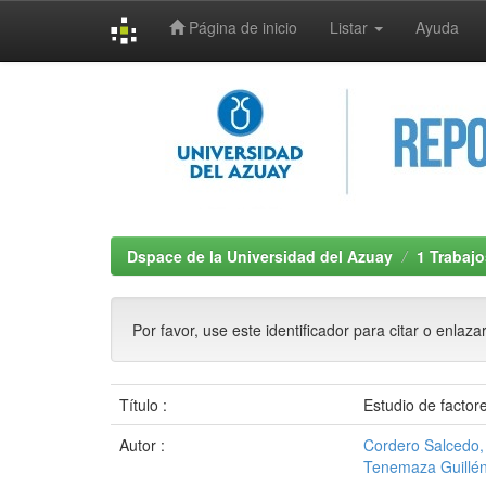
Página de inicio
Listar
Ayuda
Skip
navigation
Dspace de la Universidad del Azuay
1 Trabajo
Por favor, use este identificador para citar o enlaza
Título :
Estudio de factor
Autor :
Cordero Salcedo
Tenemaza Guillén