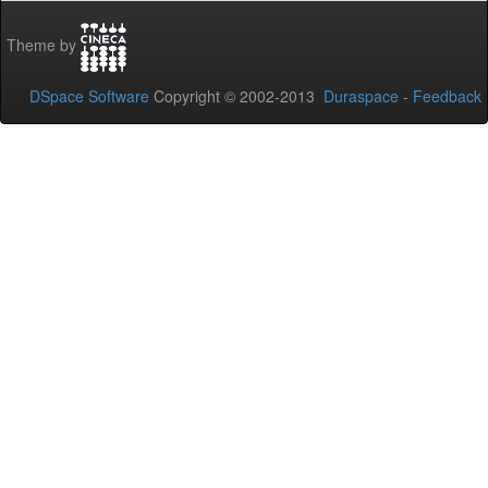
Theme by
DSpace Software
Copyright © 2002-2013
Duraspace
-
Feedback