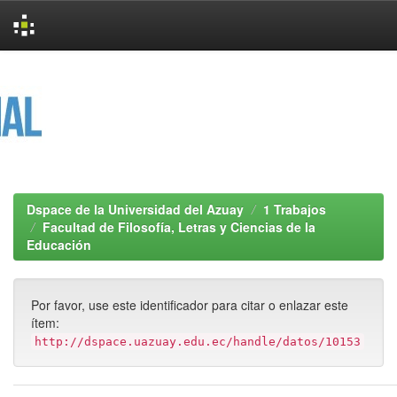
Skip
navigation
Dspace de la Universidad del Azuay
1 Trabajos
Facultad de Filosofía, Letras y Ciencias de la
Educación
Por favor, use este identificador para citar o enlazar este
ítem:
http://dspace.uazuay.edu.ec/handle/datos/10153