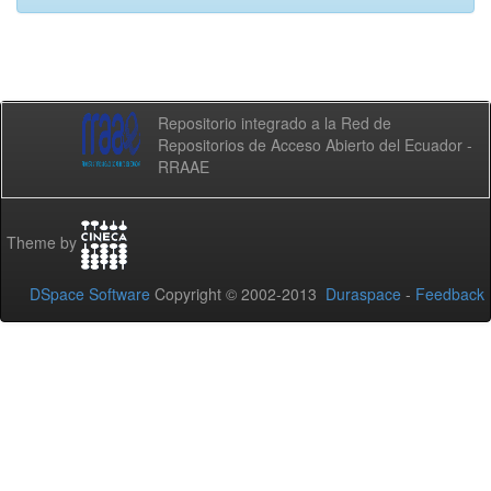
Repositorio integrado a la Red de
Repositorios de Acceso Abierto del Ecuador -
RRAAE
Theme by
DSpace Software
Copyright © 2002-2013
Duraspace
-
Feedback