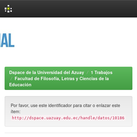
Skip
navigation
Dspace de la Universidad del Azuay
1 Trabajos
Facultad de Filosofía, Letras y Ciencias de la
Educación
Por favor, use este identificador para citar o enlazar este
ítem:
http://dspace.uazuay.edu.ec/handle/datos/10186