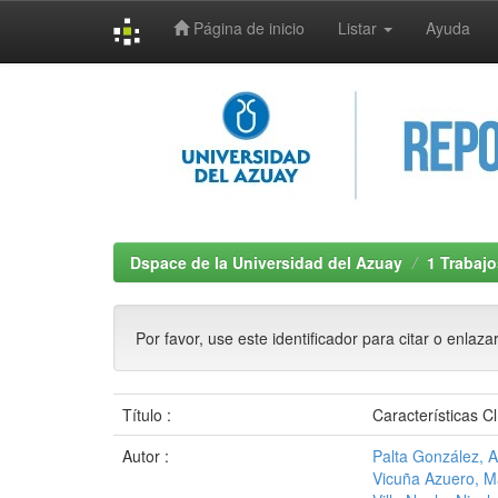
Página de inicio
Listar
Ayuda
Skip
navigation
Dspace de la Universidad del Azuay
1 Trabajo
Por favor, use este identificador para citar o enlaza
Título :
Características 
Autor :
Palta González, A
Vicuña Azuero, M