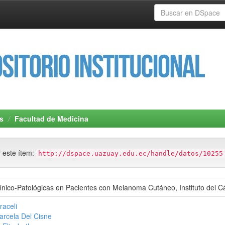
s
Facultad de Medicina
r este ítem:
http://dspace.uazuay.edu.ec/handle/datos/10255
Clínico-Patológicas en Pacientes con Melanoma Cutáneo, Instituto de
raceli
arcela Del Cisne