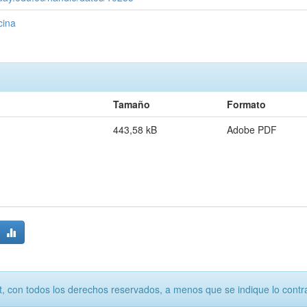
cina
Tamaño
Formato
443,58 kB
Adobe PDF
, con todos los derechos reservados, a menos que se indique lo contra