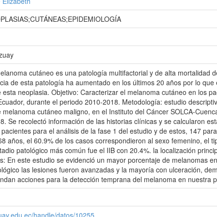
e Elizabeth
LASIAS;CUTÁNEAS;EPIDEMIOLOGÍA
Azuay
melanoma cutáneo es una patología multifactorial y de alta mortalidad d
ncia de esta patología ha aumentado en los últimos 20 años por lo qu
 esta neoplasia. Objetivo: Caracterizar el melanoma cutáneo en los pac
ador, durante el periodo 2010-2018. Metodología: estudio descriptivo
e melanoma cutáneo maligno, en el Instituto del Cáncer SOLCA-Cuenca
 Se recolectó información de las historias clínicas y se calcularon est
pacientes para el análisis de la fase 1 del estudio y de estos, 147 par
68 años, el 60.9% de los casos correspondieron al sexo femenino, el tip
tadio patológico más común fue el IIB con 20.4%. la localización princi
nes: En este estudio se evidenció un mayor porcentaje de melanomas e
tológico las lesiones fueron avanzadas y la mayoría con ulceración, dem
endan acciones para la detección temprana del melanoma en nuestra p
zuay.edu.ec/handle/datos/10255