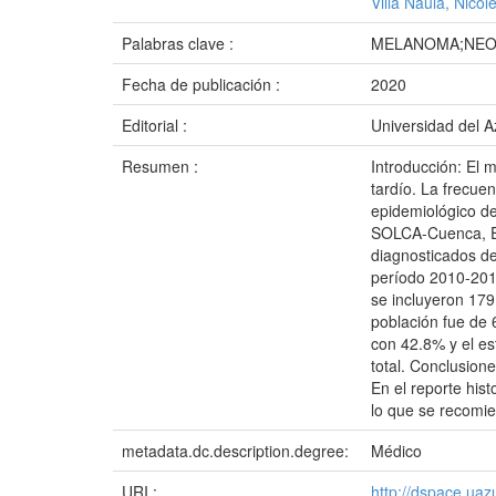
Villa Naula, Nicol
Palabras clave :
MELANOMA;NEOP
Fecha de publicación :
2020
Editorial :
Universidad del 
Resumen :
Introducción: El 
tardío. La frecue
epidemiológico de
SOLCA-Cuenca, Ecu
diagnosticados d
período 2010-2018.
se incluyeron 179 
población fue de 
con 42.8% y el es
total. Conclusio
En el reporte his
lo que se recomi
metadata.dc.description.degree:
Médico
URI :
http://dspace.ua