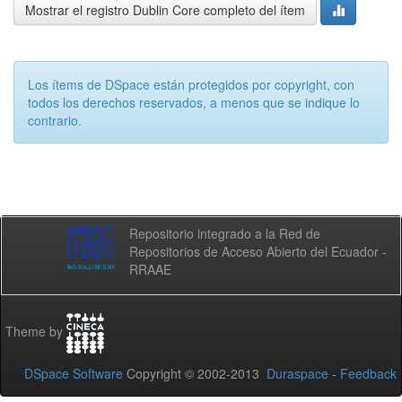
Mostrar el registro Dublin Core completo del ítem
Los ítems de DSpace están protegidos por copyright, con
todos los derechos reservados, a menos que se indique lo
contrario.
Repositorio integrado a la Red de
Repositorios de Acceso Abierto del Ecuador -
RRAAE
Theme by
DSpace Software
Copyright © 2002-2013
Duraspace
-
Feedback