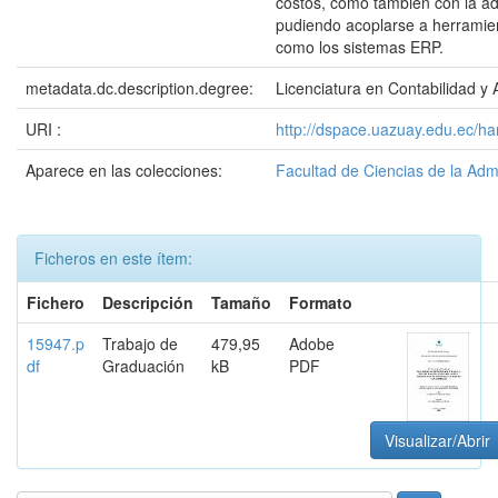
costos, como también con la ad
pudiendo acoplarse a herramie
como los sistemas ERP.
metadata.dc.description.degree:
Licenciatura en Contabilidad y 
URI :
http://dspace.uazuay.edu.ec/h
Aparece en las colecciones:
Facultad de Ciencias de la Adm
Ficheros en este ítem:
Fichero
Descripción
Tamaño
Formato
15947.p
Trabajo de
479,95
Adobe
df
Graduación
kB
PDF
Visualizar/Abrir