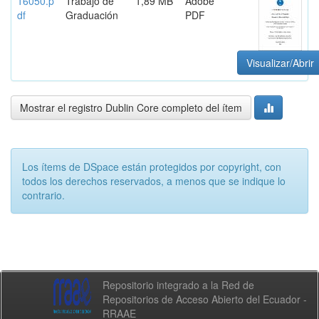
16050.p
Trabajo de
1,89 MB
Adobe
df
Graduación
PDF
Visualizar/Abrir
Mostrar el registro Dublin Core completo del ítem
Los ítems de DSpace están protegidos por copyright, con
todos los derechos reservados, a menos que se indique lo
contrario.
Repositorio integrado a la Red de
Repositorios de Acceso Abierto del Ecuador -
RRAAE