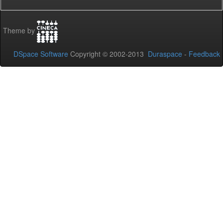
Theme by
DSpace Software
Copyright © 2002-2013
Duraspace
-
Feedback