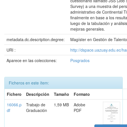
cuestionario llamado JSS (Job S
Survey) a una muestra del per
administrativo de Continental T
finalmente en base a los resul
luego de la tabulación y anális
mejoras generales.
metadata.dc.description.degree:
Magíster en Gestión de Talen
URI :
http://dspace.uazuay.edu.ec/h
Aparece en las colecciones:
Posgrados
Ficheros en este ítem:
Fichero
Descripción
Tamaño
Formato
16066.p
Trabajo de
1,59 MB
Adobe
df
Graduación
PDF