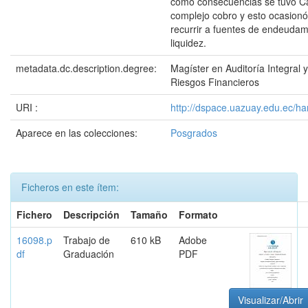
como consecuencias se tuvo Ca
complejo cobro y esto ocasionó
recurrir a fuentes de endeudami
liquidez.
metadata.dc.description.degree:
Magíster en Auditoría Integral 
Riesgos Financieros
URI :
http://dspace.uazuay.edu.ec/h
Aparece en las colecciones:
Posgrados
Ficheros en este ítem:
Fichero
Descripción
Tamaño
Formato
16098.p
Trabajo de
610 kB
Adobe
df
Graduación
PDF
Visualizar/Abrir