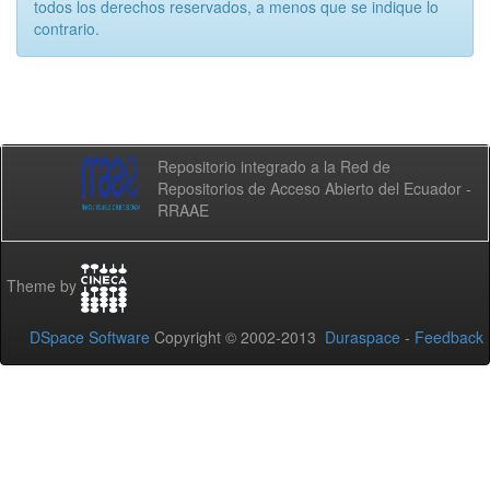
todos los derechos reservados, a menos que se indique lo
contrario.
Repositorio integrado a la Red de
Repositorios de Acceso Abierto del Ecuador -
RRAAE
Theme by
DSpace Software
Copyright © 2002-2013
Duraspace
-
Feedback