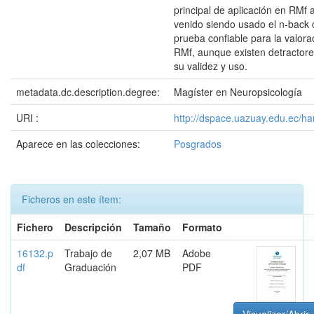
principal de aplicación en RMf
venido siendo usado el n-back
prueba confiable para la valora
RMf, aunque existen detractor
su validez y uso.
metadata.dc.description.degree:
Magíster en Neuropsicología
URI :
http://dspace.uazuay.edu.ec/h
Aparece en las colecciones:
Posgrados
Ficheros en este ítem:
Fichero
Descripción
Tamaño
Formato
16132.p
Trabajo de
2,07 MB
Adobe
df
Graduación
PDF