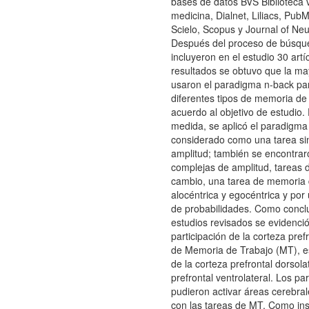
bases de datos BVS Biblioteca v
medicina, Dialnet, Liliacs, Pu
Scielo, Scopus y Journal of Ne
Después del proceso de búsqu
incluyeron en el estudio 30 art
resultados se obtuvo que la ma
usaron el paradigma n-back par
diferentes tipos de memoria de
acuerdo al objetivo de estudio
medida, se aplicó el paradigma
considerado como una tarea si
amplitud; también se encontrar
complejas de amplitud, tareas 
cambio, una tarea de memoria 
alocéntrica y egocéntrica y por
de probabilidades. Como concl
estudios revisados se evidenci
participación de la corteza pref
de Memoria de Trabajo (MT), e
de la corteza prefrontal dorsolat
prefrontal ventrolateral. Los 
pudieron activar áreas cerebra
con las tareas de MT. Como in