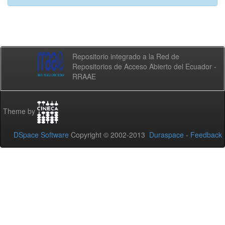
Repositorio integrado a la Red de
Repositorios de Acceso Abierto del Ecuador -
RRAAE
Theme by
DSpace Software
Copyright © 2002-2013
Duraspace
-
Feedback