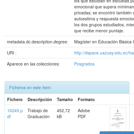
los que estudian en escuelas pú
emocional que supera mínimame
privadas; se encontró también
autoestima y respuesta emocio
los dos grupos estudiados, mie
que recibe menor puntaje.
metadata.dc.description.degree:
Magíster en Educación Básica I
URI :
http://dspace.uazuay.edu.ec/h
Aparece en las colecciones:
Posgrados
Ficheros en este ítem:
Fichero
Descripción
Tamaño
Formato
16245.p
Trabajo de
452,72
Adobe
df
Graduación
kB
PDF