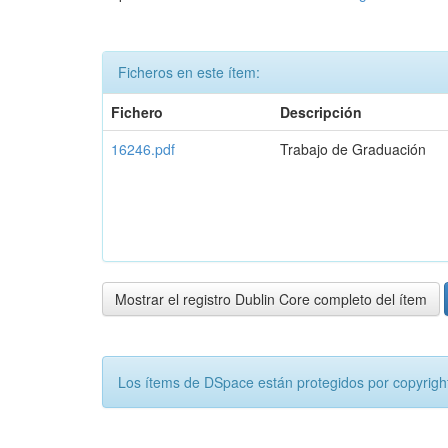
Ficheros en este ítem:
Fichero
Descripción
16246.pdf
Trabajo de Graduación
Mostrar el registro Dublin Core completo del ítem
Los ítems de DSpace están protegidos por copyright