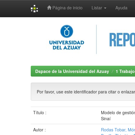
Página de inicio
Listar
Ayuda
Skip
navigation
Dspace de la Universidad del Azuay
1 Trabajo
Por favor, use este identificador para citar o enlaza
Título :
Modelo de gestión
Sinaí
Autor :
Rodas Tobar, Món