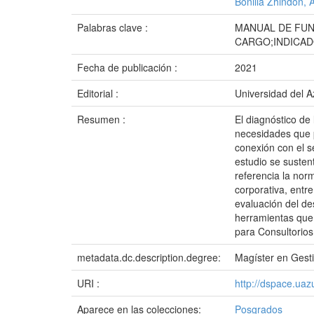
Bonilla Zhindón, 
Palabras clave :
MANUAL DE FUN
CARGO;INDICAD
Fecha de publicación :
2021
Editorial :
Universidad del 
Resumen :
El diagnóstico de 
necesidades que p
conexión con el s
estudio se susten
referencia la nor
corporativa, entre
evaluación del de
herramientas que 
para Consultorios 
metadata.dc.description.degree:
Magíster en Gest
URI :
http://dspace.ua
Aparece en las colecciones:
Posgrados