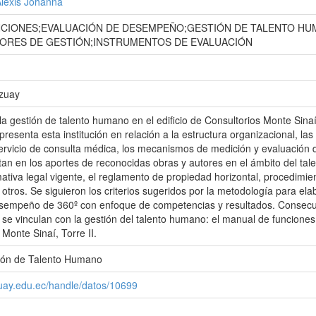
Alexis Johanna
CIONES;EVALUACIÓN DE DESEMPEÑO;GESTIÓN DE TALENTO HU
ORES DE GESTIÓN;INSTRUMENTOS DE EVALUACIÓN
Azuay
la gestión de talento humano en el edificio de Consultorios Monte Sinaí,
resenta esta institución en relación a la estructura organizacional, la
ervicio de consulta médica, los mecanismos de medición y evaluación d
tan en los aportes de reconocidas obras y autores en el ámbito del t
mativa legal vigente, el reglamento de propiedad horizontal, procedimie
 otros. Se siguieron los criterios sugeridos por la metodología para el
sempeño de 360º con enfoque de competencias y resultados. Consecuen
se vinculan con la gestión del talento humano: el manual de funcione
Monte Sinaí, Torre II.
ión de Talento Humano
zuay.edu.ec/handle/datos/10699