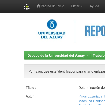
Página de inicio
Listar
Ayuda
Skip
navigation
Dspace de la Universidad del Azuay
1 Trabajo
Por favor, use este identificador para citar o enlaza
Título :
Determinación de 
Autor :
Pinos Luzuriaga, 
Machuca Chiribog