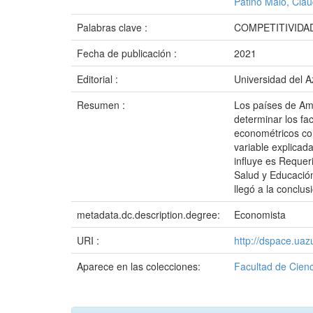
Patiño Malo, Cla
Palabras clave :
COMPETITIVIDA
Fecha de publicación :
2021
Editorial :
Universidad del 
Resumen :
Los países de Amé
determinar los fa
econométricos con
variable explicad
influye es Requer
Salud y Educación
llegó a la conclu
metadata.dc.description.degree:
Economista
URI :
http://dspace.ua
Aparece en las colecciones:
Facultad de Cienc