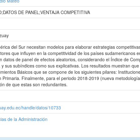
udio Mateo
D;DATOS DE PANEL;VENTAJA COMPETITIVA
Azuay
rica del Sur necesitan modelos para elaborar estrategias competitivas 
ctores que influyen en la competitividad de los países sudamericanos
 datos de panel de efectos aleatorios, considerando el Índice de Co
a y sus subíndices como sus explicativas. Los resultados muestran que
imientos Básicos que se compone de los siguientes pilares: Institucion
 Primaria. Finalmente, para el periodo 2018-2019 (nueva metodología),
sión de que estas son redundantes.
zuay.edu.ec/handle/datos/10733
ias de la Administración