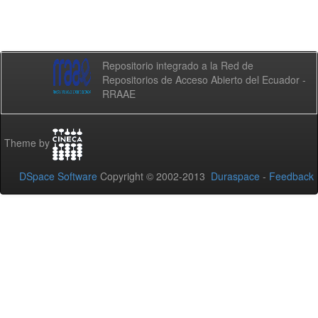
Repositorio integrado a la Red de
Repositorios de Acceso Abierto del Ecuador -
RRAAE
Theme by
DSpace Software
Copyright © 2002-2013
Duraspace
-
Feedback