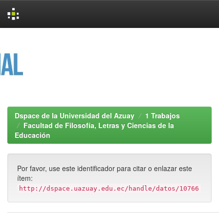
Skip
navigation
Dspace de la Universidad del Azuay
1 Trabajos
Facultad de Filosofía, Letras y Ciencias de la
Educación
Por favor, use este identificador para citar o enlazar este
ítem:
http://dspace.uazuay.edu.ec/handle/datos/10766