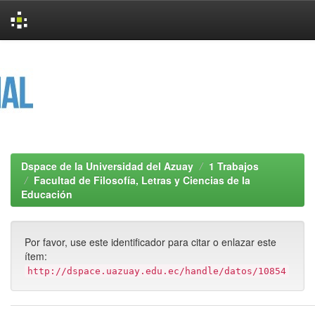
Skip
navigation
Dspace de la Universidad del Azuay
1 Trabajos
Facultad de Filosofía, Letras y Ciencias de la
Educación
Por favor, use este identificador para citar o enlazar este
ítem:
http://dspace.uazuay.edu.ec/handle/datos/10854