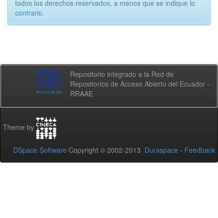
todos los derechos reservados, a menos que se indique lo
contrario.
Repositorio integrado a la Red de
Repositorios de Acceso Abierto del Ecuador -
RRAAE
Theme by
DSpace Software
Copyright © 2002-2013
Duraspace
-
Feedback