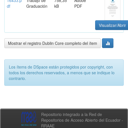
16433.p
Trabajo de
758,35
Adobe
df
Graduación
kB
PDF
Visualizar/Abrir
Mostrar el registro Dublin Core completo del ítem
Los ítems de DSpace están protegidos por copyright, con
todos los derechos reservados, a menos que se indique lo
contrario.
Repositorio integrado a la Red de
Repositorios de Acceso Abierto del Ecuador -
RRAAE