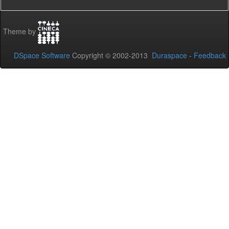
Theme by
DSpace Software
Copyright © 2002-2013
Duraspace
-
Feedback