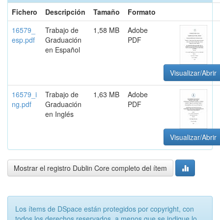
Fichero
Descripción
Tamaño
Formato
16579_
Trabajo de
1,58 MB
Adobe
esp.pdf
Graduación
PDF
en Español
Visualizar/Abrir
16579_i
Trabajo de
1,63 MB
Adobe
ng.pdf
Graduación
PDF
en Inglés
Visualizar/Abrir
Mostrar el registro Dublin Core completo del ítem
Los ítems de DSpace están protegidos por copyright, con
todos los derechos reservados, a menos que se indique lo