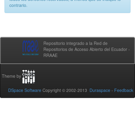
contrario.
Repositorio integrado a la Red de
Repositorios de Acceso Abierto del Ecuador -
RRAAE
Theme by
DSpace Software
Copyright © 2002-2013
Duraspace
-
Feedback