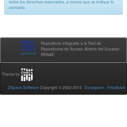
todos los derechos reservados, a menos que se indique lo
contrario.
Repositorio integrado a la Red de
Repositorios de Acceso Abierto del Ecuador -
RRAAE
Theme by
DSpace Software
Copyright © 2002-2013
Duraspace
-
Feedback