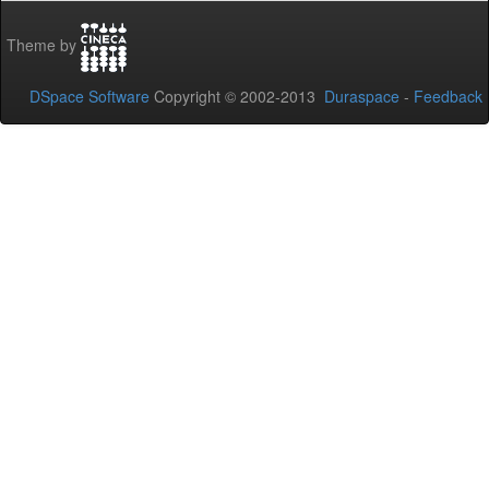
Theme by
DSpace Software
Copyright © 2002-2013
Duraspace
-
Feedback