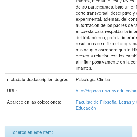
Padres, mediante test y re-test
de 30 participantes, bajo un en
corte transversal, descriptivo y 
experimental, además, del con
autorización de los padres de f
encuesta para respaldar la inf
del tratamiento; para la interpr
resultados se utilizó el program
mismo que corroboro que la Hip
presenta relación con los camb
al influir positivamente en la c
infantes.
metadata.dc.description.degree:
Psicología Clínica
URI :
http://dspace.uazuay.edu.ec/h
Aparece en las colecciones:
Facultad de Filosofía, Letras y 
Educación
Ficheros en este ítem: