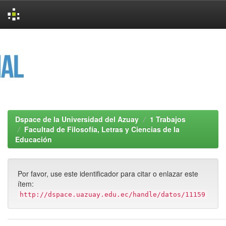
Skip
navigation
Dspace de la Universidad del Azuay
1 Trabajos
Facultad de Filosofía, Letras y Ciencias de la
Educación
Por favor, use este identificador para citar o enlazar este
ítem:
http://dspace.uazuay.edu.ec/handle/datos/11159