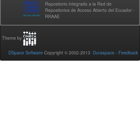
Repositorio integrado a la Red de
Repositorios de Acceso Abierto del Ecuador -
RRAAE
Theme by
DSpace Software
Copyright © 2002-2013
Duraspace
-
Feedback