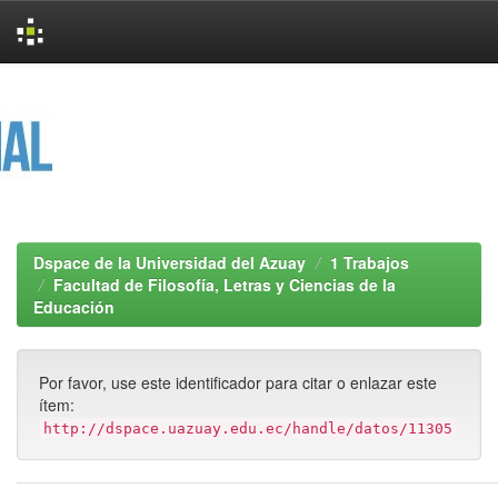
Skip
navigation
Dspace de la Universidad del Azuay
1 Trabajos
Facultad de Filosofía, Letras y Ciencias de la
Educación
Por favor, use este identificador para citar o enlazar este
ítem:
http://dspace.uazuay.edu.ec/handle/datos/11305