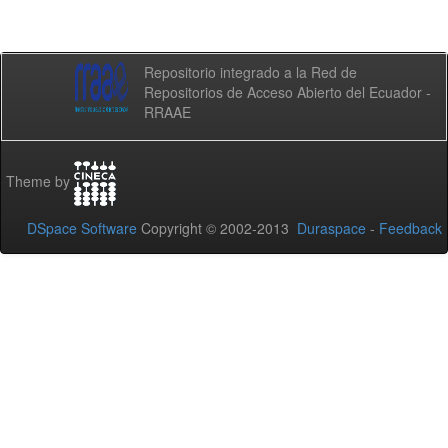
Repositorio integrado a la Red de
Repositorios de Acceso Abierto del Ecuador -
RRAAE
Theme by
DSpace Software
Copyright © 2002-2013
Duraspace
-
Feedback