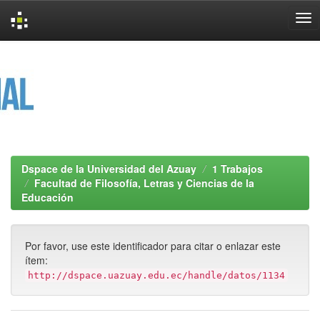
Skip
navigation
Dspace de la Universidad del Azuay
1 Trabajos
Facultad de Filosofía, Letras y Ciencias de la
Educación
Por favor, use este identificador para citar o enlazar este
ítem:
http://dspace.uazuay.edu.ec/handle/datos/1134