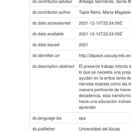
dc.contributor.advisor
Arteaga Sarmiento, Sonia M
dc.contributor.author
Tapia Neira, María Magdal
dc.date.accessioned
2021-12-10T22:24:09Z
dc.date.available
2021-12-10T22:24:09Z
dc.date.issued
2021
dc.identifier.uri
http://dspace.uazuay.edu.e
dc.description.abstract
El presente trabajo intenta 
lo que se necesita una pre
ayuden en la ardua tarea d
ciencias exactas como las 
manera pertinente de transm
decadencia, esta transforma
hacia una educación inclusi
aprender.
dc.language.iso
spa
dc.publisher
Universidad del Azuay