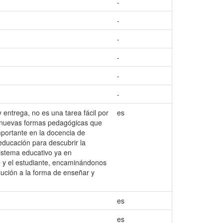
-
-
-
-
-
-
 entrega, no es una tarea fácil por
es
r nuevas formas pedagógicas que
portante en la docencia de
educación para descubrir la
sistema educativo ya en
te y el estudiante, encaminándonos
lución a la forma de enseñar y
es
es