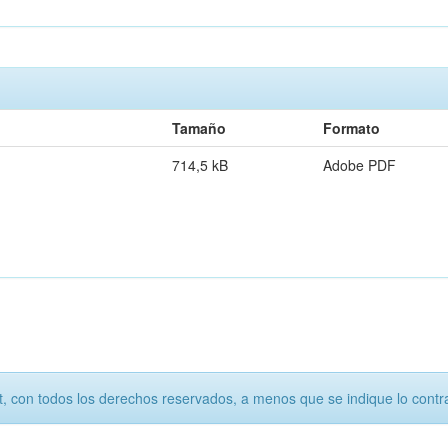
Tamaño
Formato
714,5 kB
Adobe PDF
, con todos los derechos reservados, a menos que se indique lo contra