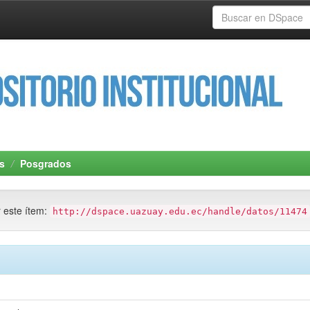
s
Posgrados
r este ítem:
http://dspace.uazuay.edu.ec/handle/datos/11474