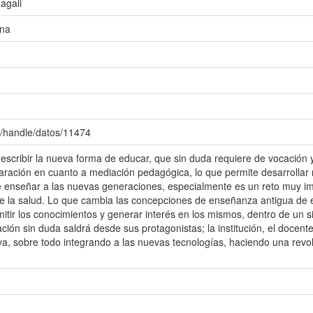
agali
ena
c/handle/datos/11474
describir la nueva forma de educar, que sin duda requiere de vocación y
paración en cuanto a mediación pedagógica, lo que permite desarrolla
e enseñar a las nuevas generaciones, especialmente es un reto muy im
de la salud. Lo que cambia las concepciones de enseñanza antigua de 
itir los conocimientos y generar interés en los mismos, dentro de un 
ción sin duda saldrá desde sus protagonistas; la institución, el docen
va, sobre todo integrando a las nuevas tecnologías, haciendo una revo