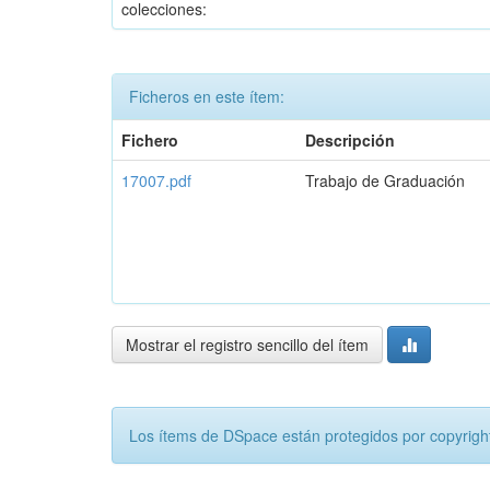
colecciones:
Ficheros en este ítem:
Fichero
Descripción
17007.pdf
Trabajo de Graduación
Mostrar el registro sencillo del ítem
Los ítems de DSpace están protegidos por copyright