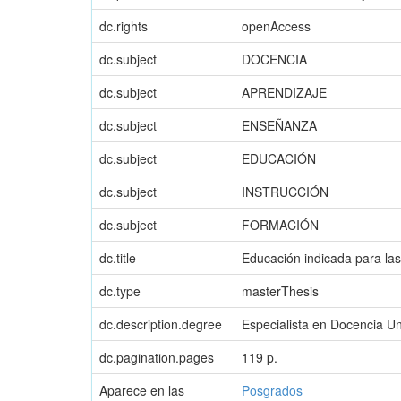
dc.rights
openAccess
dc.subject
DOCENCIA
dc.subject
APRENDIZAJE
dc.subject
ENSEÑANZA
dc.subject
EDUCACIÓN
dc.subject
INSTRUCCIÓN
dc.subject
FORMACIÓN
dc.title
Educación indicada para las
dc.type
masterThesis
dc.description.degree
Especialista en Docencia Uni
dc.pagination.pages
119 p.
Aparece en las
Posgrados