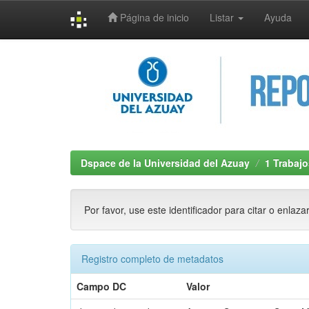
Página de inicio
Listar
Ayuda
Skip
navigation
Dspace de la Universidad del Azuay
1 Trabajo
Por favor, use este identificador para citar o enlaza
Registro completo de metadatos
Campo DC
Valor