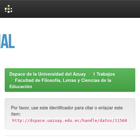
Skip
navigation
Dspace de la Universidad del Azuay
1 Trabajos
Facultad de Filosofía, Letras y Ciencias de la
Educación
Por favor, use este identificador para citar o enlazar este
ítem:
http://dspace.uazuay.edu.ec/handle/datos/11568