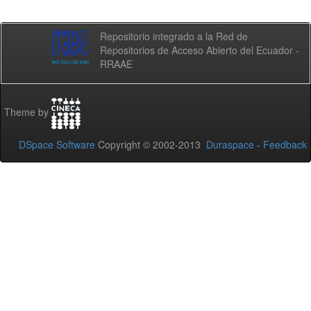
Repositorio integrado a la Red de
Repositorios de Acceso Abierto del Ecuador -
RRAAE
Theme by
DSpace Software
Copyright © 2002-2013
Duraspace
-
Feedback