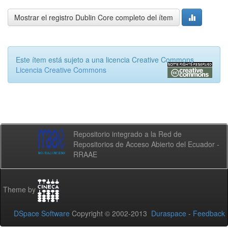
Mostrar el registro Dublin Core completo del ítem
Este ítem está sujeto a una licencia Creative Commons
Licencia Creative Commons
Repositorio integrado a la Red de
Repositorios de Acceso Abierto del Ecuador -
RRAAE
Theme by
DSpace Software
Copyright © 2002-2013
Duraspace
-
Feedback