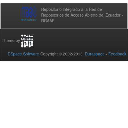
Repositorio integrado a la Red de
Repositorios de Acceso Abierto del Ecuador -
RRAAE
Theme by
DSpace Software
Copyright © 2002-2013
Duraspace
-
Feedback