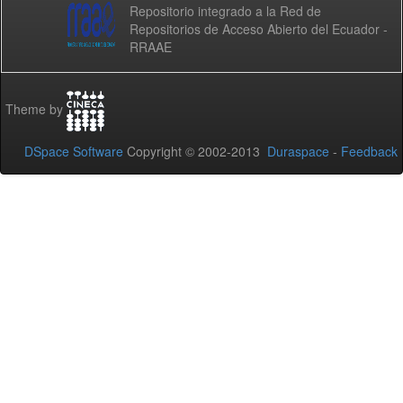
Repositorio integrado a la Red de
Repositorios de Acceso Abierto del Ecuador -
RRAAE
Theme by
DSpace Software
Copyright © 2002-2013
Duraspace
-
Feedback