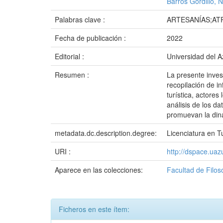
Barros Gordillo, 
Palabras clave :
ARTESANÍAS;AT
Fecha de publicación :
2022
Editorial :
Universidad del 
Resumen :
La presente inves
recopilación de i
turística, actores 
análisis de los da
promuevan la dina
metadata.dc.description.degree:
Licenciatura en T
URI :
http://dspace.ua
Aparece en las colecciones:
Facultad de Filo
Ficheros en este ítem: