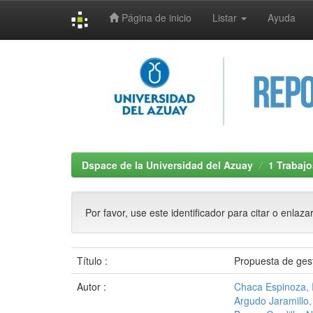
Página de inicio
Listar
Ayuda
Skip
navigation
Dspace de la Universidad del Azuay
1 Trabajo
Por favor, use este identificador para citar o enlaza
Título :
Propuesta de gest
Autor :
Chaca Espinoza, 
Argudo Jaramillo,