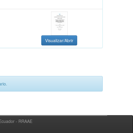
Visualizar/Abrir
rio.
l Ecuador - RRAAE