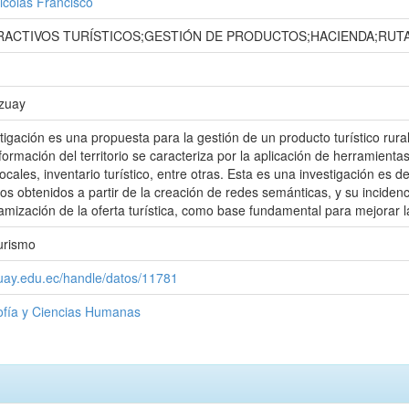
Nicolás Francisco
RACTIVOS TURÍSTICOS;GESTIÓN DE PRODUCTOS;HACIENDA;RUTA
Azuay
tigación es una propuesta para la gestión de un producto turístico rura
nformación del territorio se caracteriza por la aplicación de herramient
locales, inventario turístico, entre otras. Esta es una investigación es de
tos obtenidos a partir de la creación de redes semánticas, y su inciden
mización de la oferta turística, como base fundamental para mejorar la
urismo
zuay.edu.ec/handle/datos/11781
sofía y Ciencias Humanas