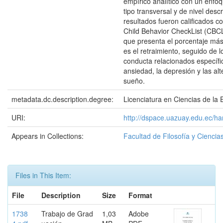
empírico analítico con un enfoq
tipo transversal y de nivel descr
resultados fueron calificados co
Child Behavior CheckList (CBCL
que presenta el porcentaje má
es el retraimiento, seguido de 
conducta relacionados específi
ansiedad, la depresión y las al
sueño.
metadata.dc.description.degree:
Licenciatura en Ciencias de la E
URI:
http://dspace.uazuay.edu.ec/h
Appears in Collections:
Facultad de Filosofía y Cienc
Files in This Item:
File
Description
Size
Format
1738
Trabajo de Grad
1,03
Adobe