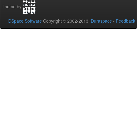
Theme by
DSpace Software
Copyright © 2002-2013
Duraspace
-
Feedback