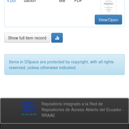
4.pdf
uación
MB
PDF
View/Open
Show full item record
Items in DSpace are protected by copyright, with all rights
reserved, unless otherwise indicated.
Repositorio integrado a la Red de
Repositorios de Acceso Abierto del Ecuador -
RRAAE