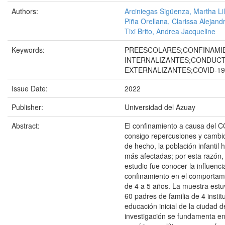
Authors:
Arciniegas Sigüenza, Martha Li
Piña Orellana, Clarissa Alejand
Tixi Brito, Andrea Jacqueline
Keywords:
PREESCOLARES;CONFINAMI
INTERNALIZANTES;CONDUC
EXTERNALIZANTES;COVID-19
Issue Date:
2022
Publisher:
Universidad del Azuay
Abstract:
El confinamiento a causa del C
consigo repercusiones y cambio
de hecho, la población infantil 
más afectadas; por esta razón, 
estudio fue conocer la influenci
confinamiento en el comportami
de 4 a 5 años. La muestra est
60 padres de familia de 4 insti
educación inicial de la ciudad 
investigación se fundamenta e