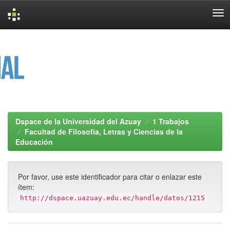
Skip
navigation
Dspace de la Universidad del Azuay
1 Trabajos
Facultad de Filosofía, Letras y Ciencias de la
Educación
Por favor, use este identificador para citar o enlazar este
ítem:
http://dspace.uazuay.edu.ec/handle/datos/1215