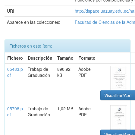
URI :
http://dspace.uazuay.edu.ec/ha
Aparece en las colecciones:
Facultad de Ciencias de la Adm
Ficheros en este ítem:
Fichero
Descripción
Tamaño
Formato
05483.p
Trabajo de
890,92
Adobe
df
Graduación
kB
PDF
Visualizar/Abrir
05708.p
Trabajo de
1,02 MB
Adobe
df
Graduación
PDF
Visualizar/Abrir