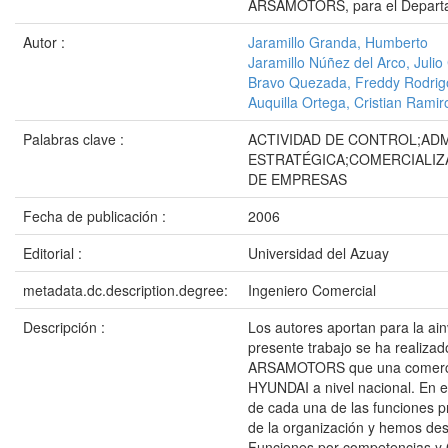
ARSAMOTORS, para el Departa
Autor :
Jaramillo Granda, Humberto
Jaramillo Núñez del Arco, Julio
Bravo Quezada, Freddy Rodrig
Auquilla Ortega, Cristian Ramir
Palabras clave :
ACTIVIDAD DE CONTROL;AD
ESTRATÉGICA;COMERCIALIZ
DE EMPRESAS
Fecha de publicación :
2006
Editorial :
Universidad del Azuay
metadata.dc.description.degree:
Ingeniero Comercial
Descripción :
Los autores aportan para la ai
presente trabajo se ha realiza
ARSAMOTORS que una comercia
HYUNDAI a nivel nacional. En 
de cada una de las funciones pr
de la organización y hemos de
Funciones por competencias y 