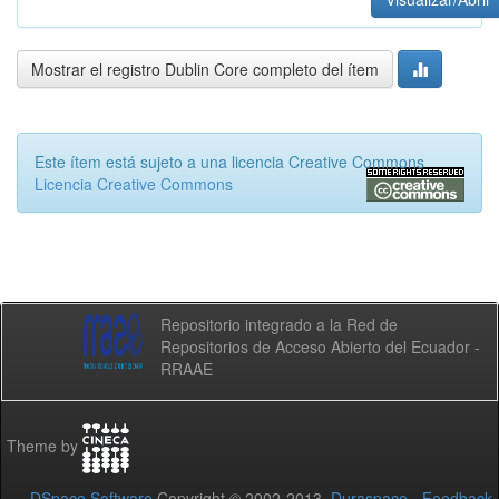
Mostrar el registro Dublin Core completo del ítem
Este ítem está sujeto a una licencia Creative Commons
Licencia Creative Commons
Repositorio integrado a la Red de
Repositorios de Acceso Abierto del Ecuador -
RRAAE
Theme by
DSpace Software
Copyright © 2002-2013
Duraspace
-
Feedback