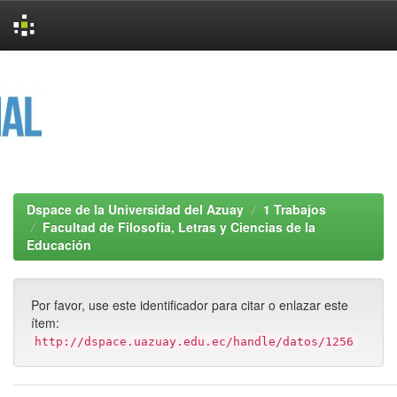
Skip
navigation
Dspace de la Universidad del Azuay
1 Trabajos
Facultad de Filosofía, Letras y Ciencias de la
Educación
Por favor, use este identificador para citar o enlazar este
ítem:
http://dspace.uazuay.edu.ec/handle/datos/1256