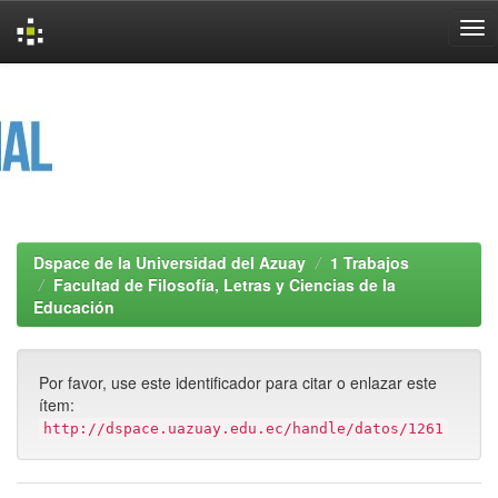
Skip
navigation
Dspace de la Universidad del Azuay
1 Trabajos
Facultad de Filosofía, Letras y Ciencias de la
Educación
Por favor, use este identificador para citar o enlazar este
ítem:
http://dspace.uazuay.edu.ec/handle/datos/1261