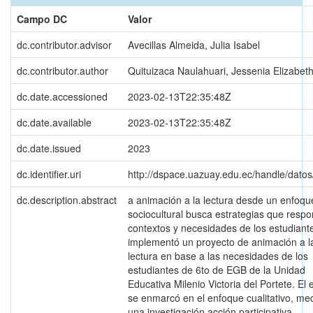
Campo DC
Valor
dc.contributor.advisor
Avecillas Almeida, Julia Isabel
dc.contributor.author
Quituizaca Naulahuari, Jessenia Elizabet
dc.date.accessioned
2023-02-13T22:35:48Z
dc.date.available
2023-02-13T22:35:48Z
dc.date.issued
2023
dc.identifier.uri
http://dspace.uazuay.edu.ec/handle/dato
dc.description.abstract
a animación a la lectura desde un enfoqu
sociocultural busca estrategias que resp
contextos y necesidades de los estudiant
implementó un proyecto de animación a l
lectura en base a las necesidades de los
estudiantes de 6to de EGB de la Unidad
Educativa Milenio Victoria del Portete. El 
se enmarcó en el enfoque cualitativo, me
una investigación acción participativa,