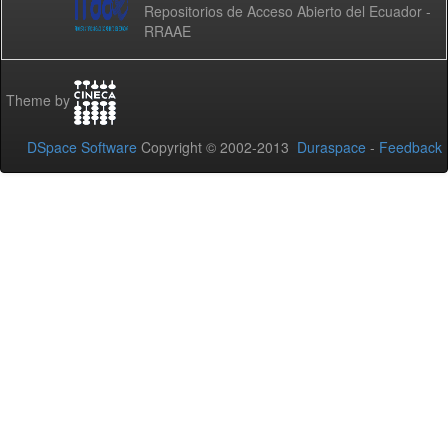
Repositorios de Acceso Abierto del Ecuador -
RRAAE
Theme by
DSpace Software
Copyright © 2002-2013
Duraspace
-
Feedback