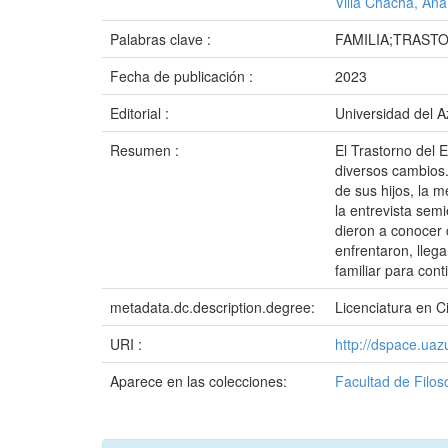
Villa Chacha, Ana
Palabras clave :
FAMILIA;TRAST
Fecha de publicación :
2023
Editorial :
Universidad del 
Resumen :
El Trastorno del 
diversos cambios. 
de sus hijos, la 
la entrevista semi
dieron a conocer 
enfrentaron, lleg
familiar para cont
metadata.dc.description.degree:
Licenciatura en Ci
URI :
http://dspace.ua
Aparece en las colecciones:
Facultad de Filo