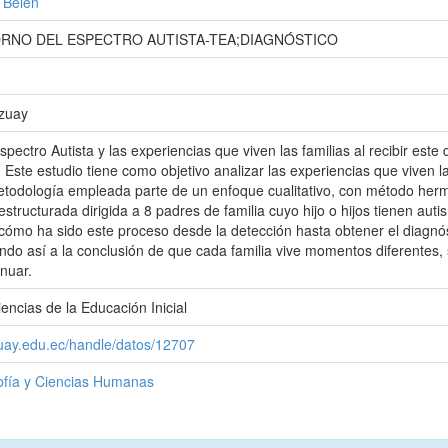
 Belén
ORNO DEL ESPECTRO AUTISTA-TEA;DIAGNÓSTICO
Azuay
Espectro Autista y las experiencias que viven las familias al recibir es
Este estudio tiene como objetivo analizar las experiencias que viven la
metodología empleada parte de un enfoque cualitativo, con método herm
estructurada dirigida a 8 padres de familia cuyo hijo o hijos tienen au
cómo ha sido este proceso desde la detección hasta obtener el diagnóst
ando así a la conclusión de que cada familia vive momentos diferentes
inuar.
encias de la Educación Inicial
zuay.edu.ec/handle/datos/12707
sofía y Ciencias Humanas