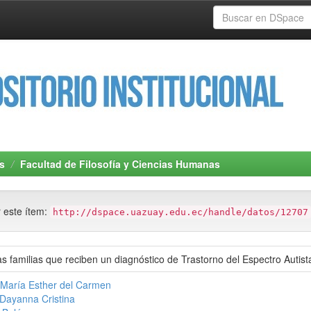
s
Facultad de Filosofía y Ciencias Humanas
r este ítem:
http://dspace.uazuay.edu.ec/handle/datos/12707
as familias que reciben un diagnóstico de Trastorno del Espectro Auti
María Esther del Carmen
Dayanna Cristina