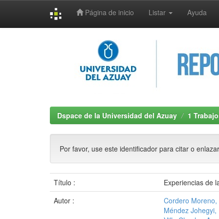
Página de inicio
Listar
Ayuda
Skip
navigation
Dspace de la Universidad del Azuay
1 Trabajo
Por favor, use este identificador para citar o enlaza
Título :
Experiencias de l
Autor :
Cordero Moreno, 
Méndez Johegyi, 