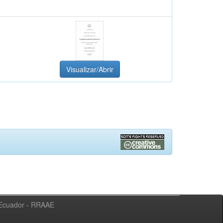
Visualizar/Abrir
l Ecuador - RRAAE