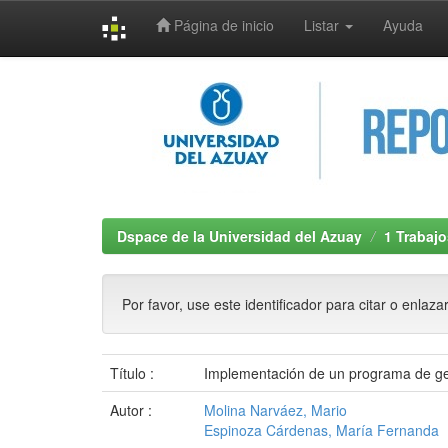
Página de inicio
Listar
Ayuda
Skip
navigation
Dspace de la Universidad del Azuay
1 Trabajo
Por favor, use este identificador para citar o enlaza
Título :
Implementación de un programa de ges
Autor :
Molina Narváez, Mario
Espinoza Cárdenas, María Fernanda